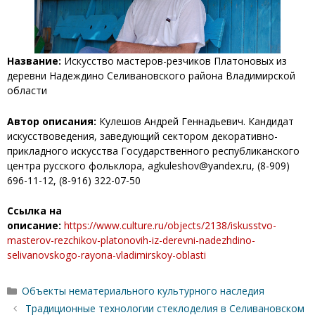
Название:
Искусство мастеров-резчиков Платоновых из
деревни Надеждино Селивановского района Владимирской
области
Автор описания:
Кулешов Андрей Геннадьевич. Кандидат
искусствоведения, заведующий сектором декоративно-
прикладного искусства Государственного республиканского
центра русского фольклора, agkuleshov@yandex.ru, (8-909)
696-11-12, (8-916) 322-07-50
Ссылка на
описание:
https://www.culture.ru/objects/2138/iskusstvo-
masterov-rezchikov-platonovih-iz-derevni-nadezhdino-
selivanovskogo-rayona-vladimirskoy-oblasti
Рубрики
Объекты нематериального культурного наследия
Традиционные технологии стеклоделия в Селивановском