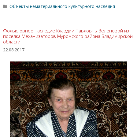
Рубрики
Объекты нематериального культурного наследия
Фольклорное наследие Клавдии Павловны Зеленовой из
поселка Механизаторов Муромского района Владимирской
области
22.08.2017