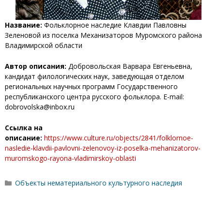
Название:
Фольклорное наследие Клавдии Павловны
Зеленовой из поселка Механизаторов Муромского района
Владимирской области
Автор описания:
Добровольская Варвара Евгеньевна,
кандидат филологических наук, заведующая отделом
региональных научных программ Государственного
республиканского центра русского фольклора. E-mail:
dobrovolska@inbox.ru
Ссылка на
описание:
https://www.culture.ru/objects/2841/folklornoe-
nasledie-klavdii-pavlovni-zelenovoy-iz-poselka-mehanizatorov-
muromskogo-rayona-vladimirskoy-oblasti
Рубрики
Объекты нематериального культурного наследия