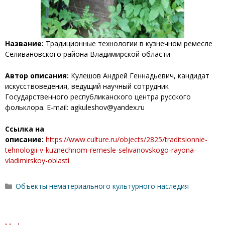
Название:
Традиционные технологии в кузнечном ремесле
Селивановского района Владимирской области
Автор описания:
Кулешов Андрей Геннадьевич, кандидат
искусствоведения, ведущий научный сотрудник
Государственного республиканского центра русского
фольклора. E-mail: agkuleshov@yandex.ru
Ссылка на
описание:
https://www.culture.ru/objects/2825/traditsionnie-
tehnologii-v-kuznechnom-remesle-selivanovskogo-rayona-
vladimirskoy-oblasti
Рубрики
Объекты нематериального культурного наследия