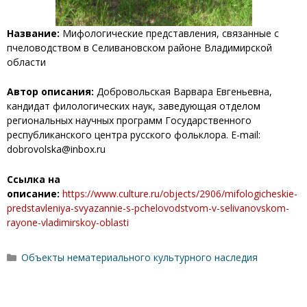
Название:
Мифологические представления, связанные с
пчеловодством в Селивановском районе Владимирской
области
Автор описания:
Добровольская Варвара Евгеньевна,
кандидат филологических наук, заведующая отделом
региональных научных программ Государственного
республиканского центра русского фольклора. E-mail:
dobrovolska@inbox.ru
Ссылка на
описание:
https://www.culture.ru/objects/2906/mifologicheskie-
predstavleniya-svyazannie-s-pchelovodstvom-v-selivanovskom-
rayone-vladimirskoy-oblasti
Рубрики
Объекты нематериального культурного наследия