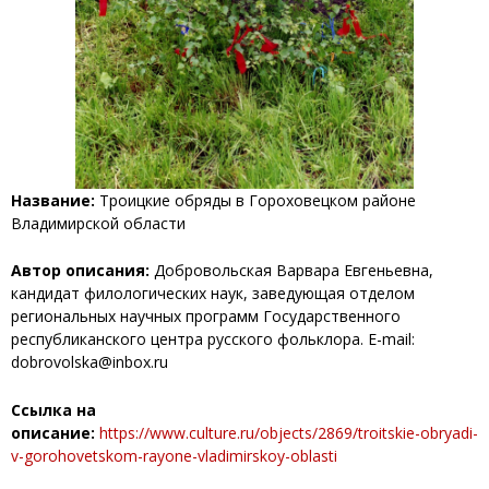
Название:
Троицкие обряды в Гороховецком районе
Владимирской области
Автор описания:
Добровольская Варвара Евгеньевна,
кандидат филологических наук, заведующая отделом
региональных научных программ Государственного
республиканского центра русского фольклора. E-mail:
dobrovolska@inbox.ru
Ссылка на
описание:
https://www.culture.ru/objects/2869/troitskie-obryadi-
v-gorohovetskom-rayone-vladimirskoy-oblasti