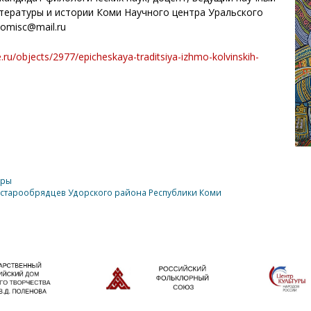
итературы и истории Коми Научного центра Уральского
komisc@mail.ru
e.ru/objects/2977/epicheskaya-traditsiya-izhmo-kolvinskih-
уры
 старообрядцев Удорского района Республики Коми