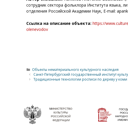
сотрудник сектора фольклора Института языка, л
отделения Российской Академии Наук, Е-mail: apan
Ссылка на описание объекта:
https://www.cultur
olenevodov
Рубрики
Объекты нематериального культурного наследия
Санкт-Петербургский государственный институт культ
Традиционные технологии росписи по дереву у коми