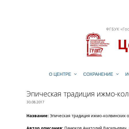
Перейти
к
содержимому
ФГБУК «Гос
Ц
О ЦЕНТРЕ
СОХРАНЕНИЕ
И
Эпическая традиция ижмо-ко
30.08.2017
Название:
Эпическая традиция ижмо-колвинских 
Автор описания:
Панюков Анатолий Васильевич, 