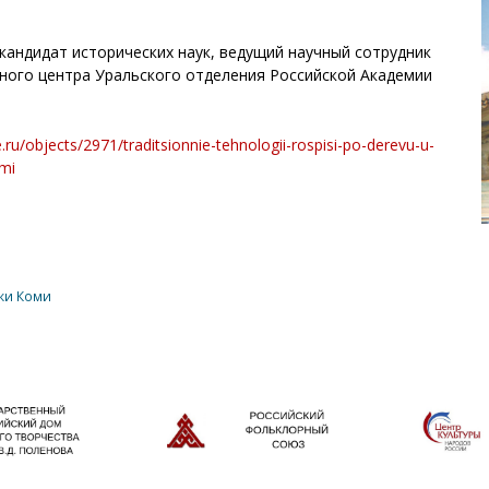
андидат исторических наук, ведущий научный сотрудник
чного центра Уральского отделения Российской Академии
.ru/objects/2971/traditsionnie-tehnologii-rospisi-po-derevu-u-
omi
ки Коми