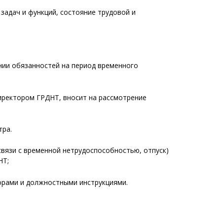
задач и функций, состояние трудовой и
нии обязанностей на период временного
иректором ГРДНТ, вносит на рассмотрение
тра.
связи с временной нетрудоспособностью, отпуск)
НТ;
ворами и должностными инструкциями.