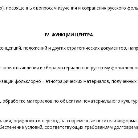
их), посвященных вопросам изучения и сохранения русского фоль
IV. ФУНКЦИИ ЦЕНТРА
 концепций, положений и других стратегических документов, нап
в целях выявления и сбора материалов по русскому фольклорно
изации фольклорно – этнографических материалов, полученных 
изе, обработке материалов по объектам нематериального культу
врация, оцифровка и перевод на современные носители информац
обеспечение условий, соответствующих требованиям долговреме