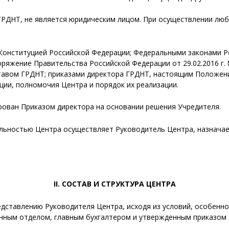
 ГРДНТ, не является юридическим лицом. При осуществлении лю
 Конституцией Российской Федерации; Федеральными законами Р
оряжение Правительства Российской Федерации от 29.02.2016 г. 
тавом ГРДНТ; приказами директора ГРДНТ, настоящим Положен
ии, полномочия Центра и порядок их реализации.
ирован Приказом директора на основании решения Учредителя.
тельностью Центра осуществляет Руководитель Центра, назнач
II. СОСТАВ И СТРУКТУРА ЦЕНТРА
представлению Руководителя Центра, исходя из условий, особен
нным отделом, главным бухгалтером и утвержденным приказом