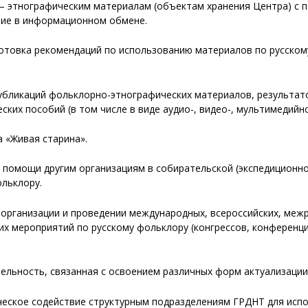
о – этнографическим материалам (объектам хранения Центра) с
стие в информационном обмене.
дготовка рекомендаций по использованию материалов по русско
публикаций фольклорно-этнографических материалов, результат
ских пособий (в том числе в виде аудио-, видео-, мультимедийн
а «Живая старина».
й помощи другим организациям в собирательской (экспедиционн
ольклору.
в организации и проведении международных, всероссийских, меж
их мероприятий по русскому фольклору (конгрессов, конференци
тельность, связанная с освоением различных форм актуализации
ическое содействие структурным подразделениям ГРДНТ для исп