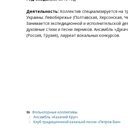
Деятельность:
Коллектив специализируется на 
Украины: Левобережье (Полтавская, Херсонская, Че
Занимается экспедиционной и исполнительской де
духовные стихи и песни лирников. Ансамбль «Дука
(Россия, Грузия), лауреат вокальных конкурсов.
Рубрики
Фольклорные коллективы
Ансамбль «Казачий Круг»
Клуб традиционной казачьей песни «Петров Вал»