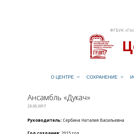
Перейти
к
содержимому
ФГБУК «Гос
Ц
О ЦЕНТРЕ
СОХРАНЕНИЕ
И
Ансамбль «Дукач»
23.03.2017
Руководитель:
Сербина Наталия Васильевна
Год создания:
2015 год