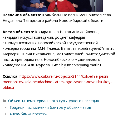
Название объекта:
Колыбельные песни меннонитов села
Неудачино Татарского района Новосибирской области
Автор объекта:
Кондратьева Наталья Михайловна,
кандидат искусствоведения, доцент кафедры
этномузыкознания Новосибирской государственной
консерватории им. М.И. Глинки. E-mail: nmkondratyeva@mail.ru;
Маркарян Юлия Витальевна, методист учебно-методической
части, преподаватель Новосибирского музыкального
колледжа им. А.Ф. Мурова. E-mail: yumarkaryan@mail.ru
Ссылка:
https://www.culture.ru/objects/2144/kolibelnie-pesni-
mennonitov-sela-neudachino-tatarskogo-rayona-novosibirskoy-
oblasti
Рубрики
Объекты нематериального культурного наследия
Традиция исполнения баитов у обских чатов
Ансамбль «Пересек»