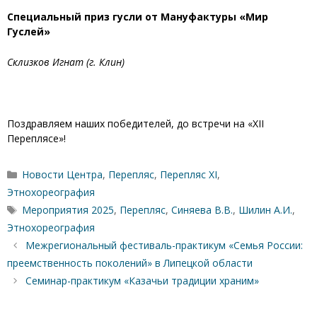
Специальный приз гусли от Мануфактуры «Мир
Гуслей»
Склизков Игнат (г. Клин)
Поздравляем наших победителей, до встречи на «XII
Переплясе»!
Рубрики
Новости Центра
,
Перепляс
,
Перепляс XI
,
Этнохореография
Метки
Мероприятия 2025
,
Перепляс
,
Синяева В.В.
,
Шилин А.И.
,
Этнохореография
Межрегиональный фестиваль-практикум «Семья России:
преемственность поколений» в Липецкой области
Семинар-практикум «Казачьи традиции храним»