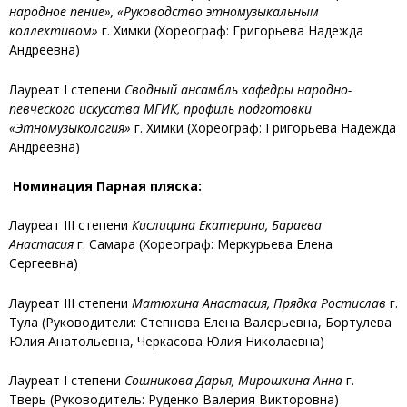
народное пение», «Руководство этномузыкальным
коллективом»
г. Химки (Хореограф: Григорьева Надежда
Андреевна)
Лауреат I степени
Сводный ансамбль кафедры народно-
певческого искусства МГИК, профиль подготовки
«Этномузыкология»
г. Химки (Хореограф: Григорьева Надежда
Андреевна)
Номинация Парная пляска:
Лауреат III степени
Кислицина Екатерина, Бараева
Анастасия
г. Самара (Хореограф: Меркурьева Елена
Сергеевна)
Лауреат III степени
Матюхина Анастасия, Прядка Ростислав
г.
Тула (Руководители: Степнова Елена Валерьевна, Бортулева
Юлия Анатольевна, Черкасова Юлия Николаевна)
Лауреат I степени
Сошникова Дарья, Мирошкина Анна
г.
Тверь (Руководитель: Руденко Валерия Викторовна)