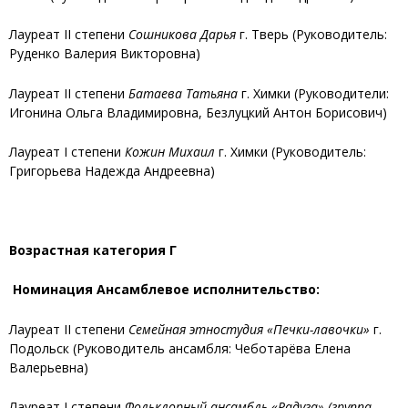
Лауреат II степени
Сошникова Дарья
г. Тверь (Руководитель:
Руденко Валерия Викторовна)
Лауреат II степени
Батаева Татьяна
г. Химки (Руководители:
Игонина Ольга Владимировна, Безлуцкий Антон Борисович)
Лауреат I степени
Кожин Михаил
г. Химки (Руководитель:
Григорьева Надежда Андреевна)
Возрастная категория Г
Номинация Ансамблевое исполнительство:
Лауреат II степени
Семейная этностудия «Печки-лавочки»
г.
Подольск (Руководитель ансамбля: Чеботарёва Елена
Валерьевна)
Лауреат I степени
Фольклорный ансамбль «Радуга» (группа