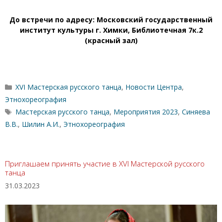
До встречи по адресу: Московский государственный
институт культуры г. Химки, Библиотечная 7к.2
(красный зал)
Рубрики
XVI Мастерская русского танца
,
Новости Центра
,
Этнохореография
Метки
Мастерская русского танца
,
Мероприятия 2023
,
Синяева
В.В.
,
Шилин А.И.
,
Этнохореография
Приглашаем принять участие в XVI Мастерской русского
танца
31.03.2023