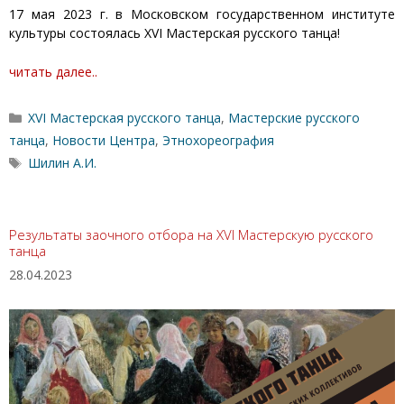
17 мая 2023 г. в Московском государственном институте
культуры состоялась XVI Мастерская русского танца!
читать далее..
Рубрики
XVI Мастерская русского танца
,
Мастерские русского
танца
,
Новости Центра
,
Этнохореография
Метки
Шилин А.И.
Результаты заочного отбора на XVI Мастерскую русского
танца
28.04.2023