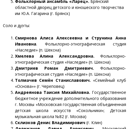
Фольклорный ансамбль «Ларец».
Брянский
областной дворец детского и юношеского творчества
им Ю.А. Гагарина (г. Брянск)
Соло и дуэты:
Смирнова Алиса Алексеевна и Струнина Анна
Ивановна
. Фольклорно-этнографическая студия
«Наследие» (п. Шексна)
Хмелева Алина Александровна.
Фольклорно-
этнографическая студия «Наследие» (п. Шексна)
Дмитриев Роман Дмитриевич.
Фольклорно-
этнографическая студия «Наследие» (п. Шексна)
Толмачев Семён Станиславович.
«Семейный клуб
«Основа»» (г. Череповец)
Андреянова Таисия Михайловна.
Государственное
бюджетное учреждение дополнительного образования
г. Москвы «Московская государственная объединенная
детская школа искусств «Сокольники»; Детская
музыкальная школа №82 (г. Москва)
Склизков Денис Владимирович
(г. Клин)
Дележанов Давид Борисович.
Московский