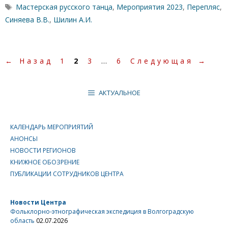
Метки
Мастерская русского танца
,
Мероприятия 2023
,
Перепляс
,
Синяева В.В.
,
Шилин А.И.
Страница
Страница
Страница
Страница
←
Назад
1
2
3
…
6
Следующая
→
АКТУАЛЬНОЕ
КАЛЕНДАРЬ МЕРОПРИЯТИЙ
АНОНСЫ
НОВОСТИ РЕГИОНОВ
КНИЖНОЕ ОБОЗРЕНИЕ
ПУБЛИКАЦИИ СОТРУДНИКОВ ЦЕНТРА
Новости Центра
Фольклорно-этнографическая экспедиция в Волгоградскую
область
02.07.2026