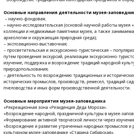
Основные направления деятельности музея-заповедни
– научно-фондовая;
– научно-исследовательская (основой научной работы музея
коллекции и недвижимые памятники музея, а также занимаема
археологии и окружающая природная среда);
– экспозиционно-выставочная;
– просветительская и экскурсионно-туристическая – популяри
путем проведения экскурсий, реализации экскурсионно-турист
изучение, поддержка и возрождение традиций народной культ
природопользования;
– деятельность по возрождению традиционных и исторически
исторических промыслов, производств, ремесел, традиций са
пчеловодства и иных форм производственной деятельности.
Основные мероприятия музея-заповедника
«Рекреационная зона «Резиденция Деда Мороза».
«Возрождение народной, праздничной культуры в музее-запов
«Формирование активной творческой личности через изучение
«Возрождение и развитие утраченных народных промыслов и 
культурном музее-заповеднике «Старина Сибирская».