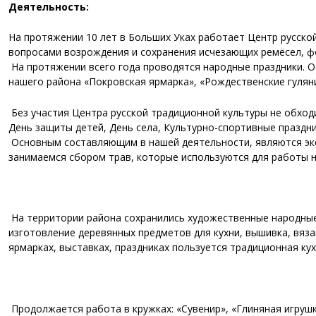
Деятельность:
На протяжении 10 лет в Больших Уках работает Центр русско
вопросами возрождения и сохранения исчезающих ремёсел, фо
На протяжении всего года проводятся народные праздники. 
нашего района «Покровская ярмарка», «Рождественские гуляни
Без участия Центра русской традиционной культуры не обход
День защиты детей, День села, Культурно-спортивные праздник
Основным составляющим в нашей деятельности, являются экс
занимаемся сбором трав, которые используются для работы н
На территории района сохранились художественные народные 
изготовление деревянных предметов для кухни, вышивка, вяза
ярмарках, выставках, праздниках пользуется традиционная кух
Продолжается работа в кружках: «Сувенир», «Глиняная игрушк