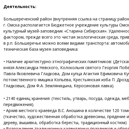
Деятельность:
Большереченский район (внутренняя ссылка на страницу района
г. Омска располагается Бюджетное учреждение культуры Омск
культурный музей-заповедник «Старина Сибирская». Удаленн
фактором, прежде всего это чистая экологическая среда, пр
в р.п. Большеречье можно всеми видами транспорта: автомо
техническая база музея-заповедника:
• Наличие архитектурно-этнографических памятников: (Детск
князя Александра Невского, Колокольня святого Георгия Поб
Павла Яковлевича Гладкова, Дом купца Агантия Ефимовича К
потомственного ямщика Копьёва, Крестьянская изба П. Дроздо
Гладковых, Дом Ф.А. Земляницына, Керосиновая лавка).
• 2140 единиц хранения: (текстиль, утварь, посуда, одежда, м
передвижения).
• Архив местного краеведа В.С. Аношина в количестве 120 то
(ткачество, художественная обработка древесины, прядение и
дереву, вышивка, обработка бересты, традиционный костюм)
• Возрождение традиционных календарных праздников и обря