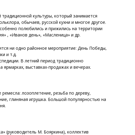
й традиционной культуры, который занимается
льклора, обычаев, русской кухни и многое другое.
Особенно полюбились и прижились на территории
я» , «Иванов день», «Масленица» и др.
ится ни одно районное мероприятие: День Победы,
и и т.д.
педиции. В летний период традиционно
а ярмарках, выставках-продажах и вечерах.
ремесла: лозоплетение, резьба по дереву,
ние, глиняная игрушка. Большой популярностью на
ня.
а» (руководитель М. Бояркина), коллектив