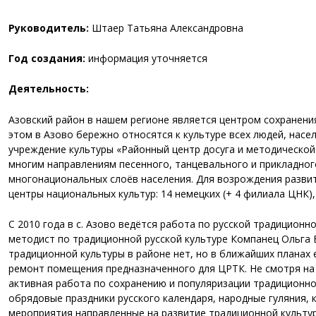
Руководитель:
Штаер Татьяна Александровна
Год создания:
информация уточняется
Деятельность:
Азовский район в нашем регионе является центром сохранения
этом в Азово бережно относятся к культуре всех людей, на
учреждение культуры «Районный центр досуга и методическо
многим направлениям песенного, танцевального и прикладног
многонациональных слоёв населения. Для возрождения развит
центры национальных культур: 14 немецких (+ 4 филиала ЦНК), 3
С 2010 года в с. Азово ведётся работа по русской традиционн
методист по традиционной русской культуре Компанец Ольга 
традиционной культуры в районе нет, но в ближайших планах 
ремонт помещения предназначенного для ЦРТК. Не смотря на 
активная работа по сохранению и популяризации традиционной
обрядовые праздники русского календаря, народные гуляния, 
мероприятия направленные на развитие традиционной культу