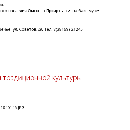
я».
ного наследия Омского Прииртышья на базе музея-
ье, ул. Советов,29. Тел. 8(38169) 21245
й традиционной культуры