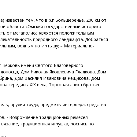
) известен тем, что в р.п.Большеречье, 200 км от
ой области «Омский государственный историко-
ость от мегаполиса является положительным
ивлекательность природного ландшафта. Добраться
бильным, водным по Иртышу; – Материально-
ая церковь имени Святого Благоверного
едоносца, Дом Николая Яковлевича Гладкова, Дом
убрина, Дом Василия Ивановича Рещикова, Дом
ва середины XIX века, Торговая лавка братьев
ебель, орудия труда, предметы интерьера, средства
мов. • Возрождение традиционных ремёсел
 вязание, традиционная игрушка, роспись по
дов.