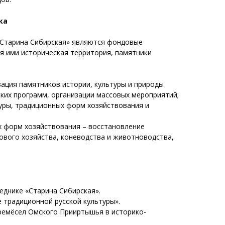
ка
 «Старина Сибирская» являются фондовые
я ими историческая территория, памятники
зация памятников истории, культуры и природы
ских программ, организации массовых мероприятий;
уры, традиционных форм хозяйствования и
х форм хозяйствования – восстановление
дового хозяйства, коневодства и животноводства,
еднике «Старина Сибирская».
 традиционной русской культуры».
ремёсел Омского Прииртышья в историко-