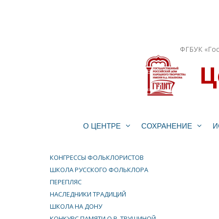
Перейти
к
содержимому
ФГБУК «Гос
Ц
О ЦЕНТРЕ
СОХРАНЕНИЕ
И
КОНГРЕССЫ ФОЛЬКЛОРИСТОВ
ШКОЛА РУССКОГО ФОЛЬКЛОРА
ПЕРЕПЛЯС
НАСЛЕДНИКИ ТРАДИЦИЙ
ШКОЛА НА ДОНУ
КОНКУРС ПАМЯТИ О.В. ТРУШИНОЙ